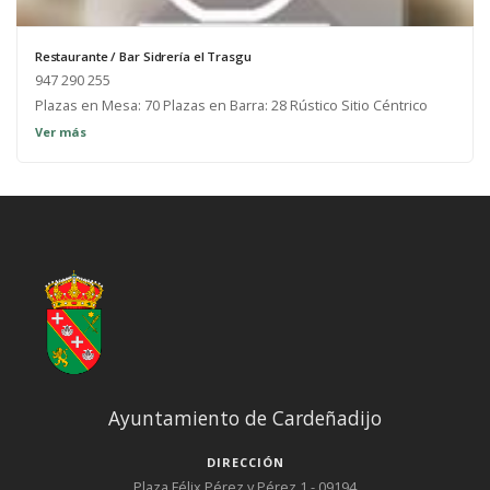
Restaurante / Bar Sidrería el Trasgu
947 290 255
Plazas en Mesa: 70 Plazas en Barra: 28 Rústico Sitio Céntrico
Sitio Pintoresco Acceso Minusválidos
Ver más
Ayuntamiento de Cardeñadijo
DIRECCIÓN
Plaza Félix Pérez y Pérez 1 - 09194