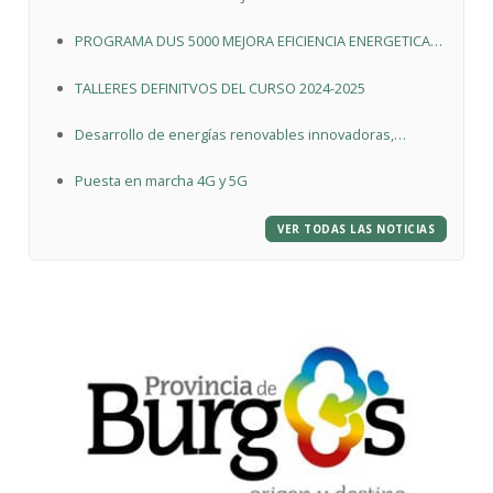
EN EDIFICIO DE ESCUELA INFANTIL DE CARDEÑADIJO
PROGRAMA DUS 5000 MEJORA EFICIENCIA ENERGETICA
POLIDEPORTIVO
TALLERES DEFINITVOS DEL CURSO 2024-2025
Desarrollo de energías renovables innovadoras,
integradas en la edificación y en los procesos
Puesta en marcha 4G y 5G
productivos en el “Polideportivo Municipal de
Cardeñadijo”
VER TODAS LAS NOTICIAS