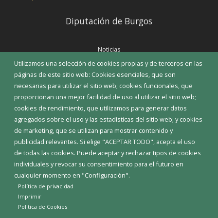
Diputación de Burgos
Noticias
Eventos
Utilizamos una selección de cookies propias y de terceros en las
Corporación Municipal
páginas de este sitio web: Cookies esenciales, que son
Teléfonos de interés
necesarias para utilizar el sitio web; cookies funcionales, que
proporcionan una mejor facilidad de uso al utilizar el sitio web;
INICIAR SESIÓN
cookies de rendimiento, que utilizamos para generar datos
MAPA WEB
agregados sobre el uso y las estadísticas del sitio web; y cookies
de marketing, que se utilizan para mostrar contenido y
publicidad relevantes. Si elige "ACEPTAR TODO", acepta el uso
de todas las cookies. Puede aceptar y rechazar tipos de cookies
individuales y revocar su consentimiento para el futuro en
cualquier momento en "Configuración".
Política de privacidad
Imprimir
Politica de Cookies