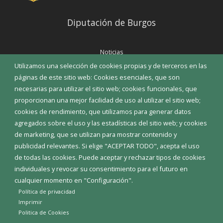
Diputación de Burgos
Noticias
Eventos
Utilizamos una selección de cookies propias y de terceros en las
Corporación Municipal
páginas de este sitio web: Cookies esenciales, que son
Teléfonos de interés
necesarias para utilizar el sitio web; cookies funcionales, que
proporcionan una mejor facilidad de uso al utilizar el sitio web;
INICIAR SESIÓN
cookies de rendimiento, que utilizamos para generar datos
MAPA WEB
agregados sobre el uso y las estadísticas del sitio web; y cookies
de marketing, que se utilizan para mostrar contenido y
publicidad relevantes. Si elige "ACEPTAR TODO", acepta el uso
de todas las cookies. Puede aceptar y rechazar tipos de cookies
individuales y revocar su consentimiento para el futuro en
cualquier momento en "Configuración".
Política de privacidad
Imprimir
Politica de Cookies