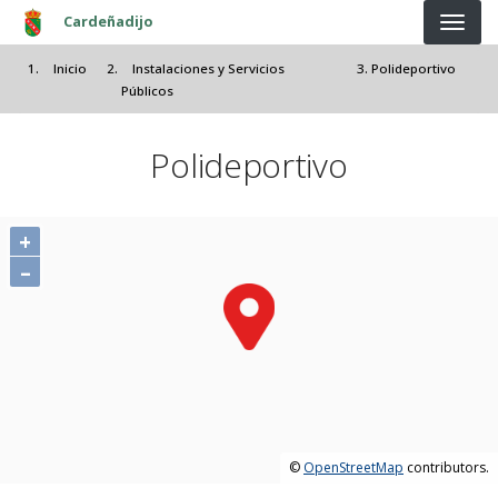
Pasar al contenido principal
Cardeñadijo
Inicio
Instalaciones y Servicios
Polideportivo
Públicos
Polideportivo
+
–
©
OpenStreetMap
contributors.