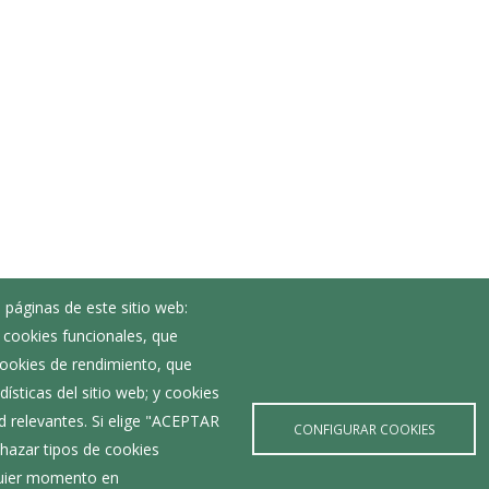
 páginas de este sitio web:
; cookies funcionales, que
Noticias
 cookies de rendimiento, que
Eventos
ísticas del sitio web; y cookies
Corporación Municipal
d relevantes. Si elige "ACEPTAR
Teléfonos de interés
CONFIGURAR COOKIES
hazar tipos de cookies
lquier momento en