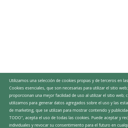
Utilizamos una selección de cookies propias y de terceros en las
Cookies esenciales, que son necesarias para utilizar el sitio web
Ayuntamiento de Cardeñadijo
proporcionan una mejor facilidad de uso al utilizar el sitio web;
:
Plaza Félix Pérez y Pérez 1 - 09194
utilizamos para generar datos agregados sobre el uso y las estad
:
947 290 063
de marketing, que se utilizan para mostrar contenido y publicida
:
ayuntamiento@cardenadijo.es
TODO", acepta el uso de todas las cookies. Puede aceptar y rec
individuales y revocar su consentimiento para el futuro en cua