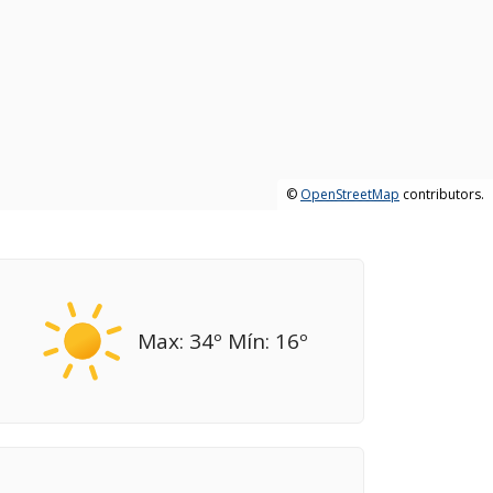
©
OpenStreetMap
contributors.
Max: 34º Mín: 16º