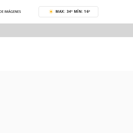
MAX: 34º MÍN: 16º
 DE IMÁGENES