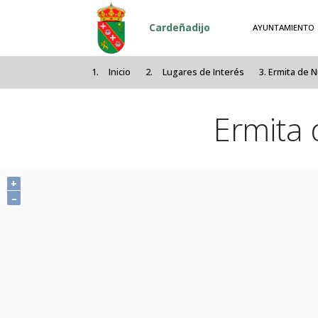
Pasar al contenido principal
Cardeñadijo
AYUNTAMIENTO
Inicio
Lugares de Interés
Ermita de 
Ermita
+
–