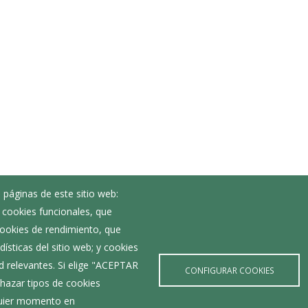
 páginas de este sitio web:
; cookies funcionales, que
Noticias
 cookies de rendimiento, que
Eventos
ísticas del sitio web; y cookies
Corporación Municipal
d relevantes. Si elige "ACEPTAR
Teléfonos de interés
CONFIGURAR COOKIES
hazar tipos de cookies
lquier momento en