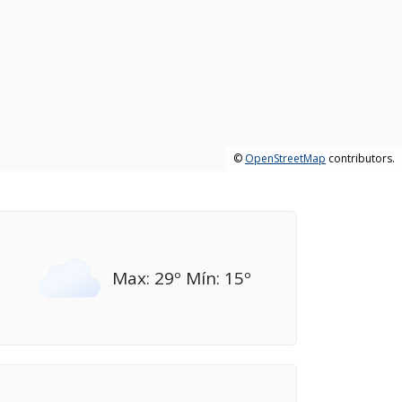
©
OpenStreetMap
contributors.
Max: 29º Mín: 15º