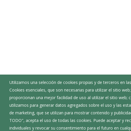
Utilizamos una selección de cookies propias y de terceros en las
Cookies esenciales, que son necesarias para utilizar el sitio web
Ayuntamiento de Cardeñadijo
proporcionan una mejor facilidad de uso al utilizar el sitio web;
:
Plaza Félix Pérez y Pérez 1 - 09194
utilizamos para generar datos agregados sobre el uso y las estad
:
947 290 063
de marketing, que se utilizan para mostrar contenido y publicida
:
ayuntamiento@cardenadijo.es
TODO", acepta el uso de todas las cookies. Puede aceptar y rec
individuales y revocar su consentimiento para el futuro en cua